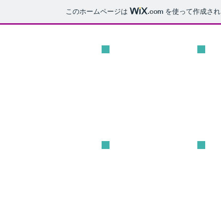
このホームページは
.com
を使って作成され
What's New!
Prof
最新情報
プロフ
ル
Blog
YN
ブログ
YNO
ームペ
ジ